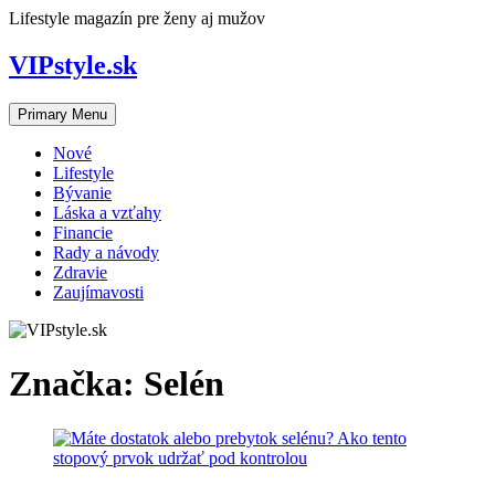
Skip
Lifestyle magazín pre ženy aj mužov
to
content
VIPstyle.sk
Primary Menu
Nové
Lifestyle
Bývanie
Láska a vzťahy
Financie
Rady a návody
Zdravie
Zaujímavosti
Značka:
Selén