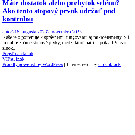
Máte dostatok alebo prebytok selénu?
Ako tento stopový prvok udržať pod
kontrolou
autor2
16. augusta 2023
2. novembra 2023
Naše telo potrebuje k správnemu fungovaniu aj mikroelementy. Sú
to dobre známe stopové prvky, medzi ktoré patrí napríklad železo,
zinok...
Prejsť na článok
VIPstyle.sk
Proudly powered by WordPress
|
Theme: refur by
Crocoblock
.